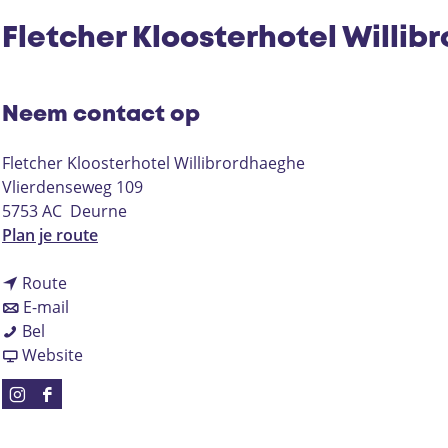
Fletcher Kloosterhotel Willi
Neem contact op
Fletcher Kloosterhotel Willibrordhaeghe
Vlierdenseweg 109
5753 AC
Deurne
n
Plan je route
a
n
a
Route
a
n
r
E-mail
F
a
a
F
Bel
l
r
a
v
l
Website
e
F
r
a
e
t
l
F
n
t
I
F
c
e
l
F
c
n
a