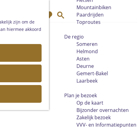
Fietsen
Mountainbiken
K
Z
Paardrijden
a
o
Toproutes
kelijk zijn om de
a
e
 aan hiermee akkoord
r
k
De regio
t
e
Someren
n
Helmond
Asten
Deurne
Gemert-Bakel
Laarbeek
Plan je bezoek
Op de kaart
Bijzonder overnachten
Zakelijk bezoek
VVV- en Informatiepunten