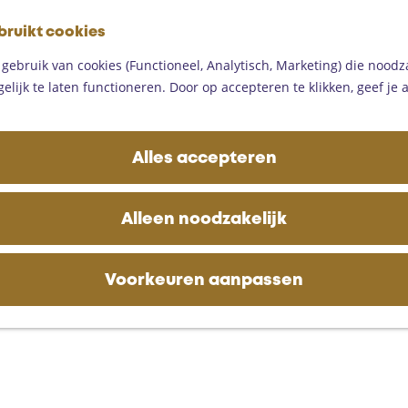
G
bruikt cookies
a
M
n
ebruik van cookies (Functioneel, Analytisch, Marketing) die noodza
e
a
lijk te laten functioneren. Door op accepteren te klikken, geef je
n
a
u
r
d
Alles accepteren
e
h
o
Alleen noodzakelijk
m
e
p
Voorkeuren aanpassen
a
g
e