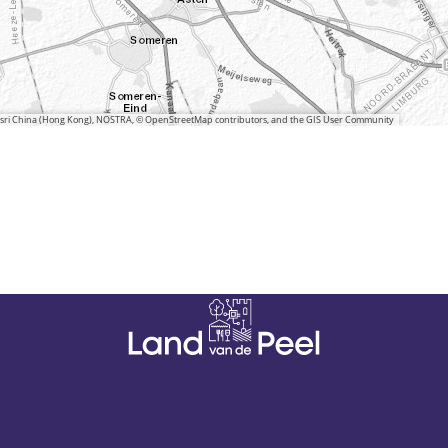
 Esri China (Hong Kong), NOSTRA, © OpenStreetMap contributors, and the GIS User Community