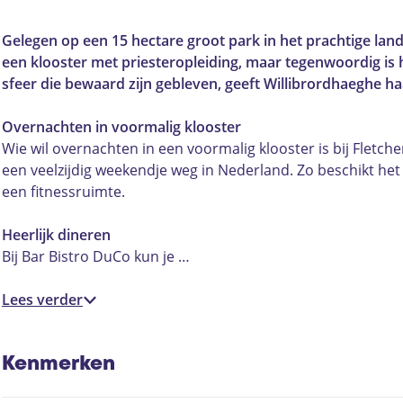
h
t
e
l
h
s
c
e
c
t
e
e
t
e
Gelegen op een 15 hectare groot park in het prachtige lan
r
h
c
t
r
a
b
een klooster met priesteropleiding, maar tegenwoordig is h
K
e
h
c
K
g
o
sfeer die bewaard zijn gebleven, geeft Willibrordhaeghe ha
l
r
e
h
l
r
o
o
K
r
e
o
a
k
Overnachten in voormalig klooster
o
l
K
r
o
m
F
Wie wil overnachten in een voormalig klooster is bij Fletche
s
o
l
K
s
F
l
een veelzijdig weekendje weg in Nederland. Zo beschikt het 
t
o
o
l
t
l
e
een fitnessruimte.
e
s
o
o
e
e
t
r
t
s
o
r
t
c
Heerlijk dineren
h
e
t
s
h
c
h
Bij Bar Bistro DuCo kun je …
o
r
e
t
o
h
e
t
h
r
e
t
e
r
Lees verder
e
o
h
r
e
r
K
l
t
o
h
l
K
l
W
e
t
o
W
l
o
Kenmerken
i
l
e
t
i
o
o
l
W
l
e
l
o
s