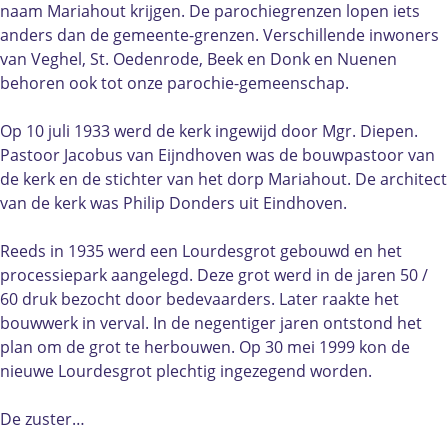
e
i
naam Mariahout krijgen. De parochiegrenzen lopen iets
L
e
anders dan de gemeente-grenzen. Verschillende inwoners
i
v
van Veghel, St. Oedenrode, Beek en Donk en Nuenen
e
e
behoren ook tot onze parochie-gemeenschap.
v
V
e
r
Op 10 juli 1933 werd de kerk ingewijd door Mgr. Diepen.
V
o
Pastoor Jacobus van Eijndhoven was de bouwpastoor van
r
u
de kerk en de stichter van het dorp Mariahout. De architect
o
w
van de kerk was Philip Donders uit Eindhoven.
u
v
w
a
Reeds in 1935 werd een Lourdesgrot gebouwd en het
v
n
processiepark aangelegd. Deze grot werd in de jaren 50 /
a
L
60 druk bezocht door bedevaarders. Later raakte het
n
o
bouwwerk in verval. In de negentiger jaren ontstond het
L
u
plan om de grot te herbouwen. Op 30 mei 1999 kon de
o
r
nieuwe Lourdesgrot plechtig ingezegend worden.
u
d
r
e
De zuster…
d
s