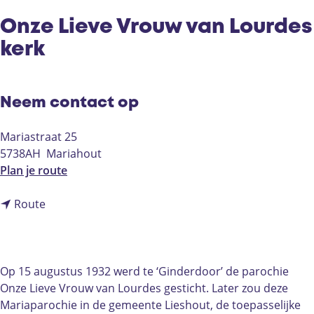
Onze Lieve Vrouw van Lourdes
kerk
Neem contact op
Mariastraat 25
5738AH
Mariahout
n
Plan je route
a
n
a
Route
a
r
a
O
r
n
O
z
Op 15 augustus 1932 werd te ‘Ginderdoor’ de parochie
n
e
Onze Lieve Vrouw van Lourdes gesticht. Later zou deze
z
L
Mariaparochie in de gemeente Lieshout, de toepasselijke