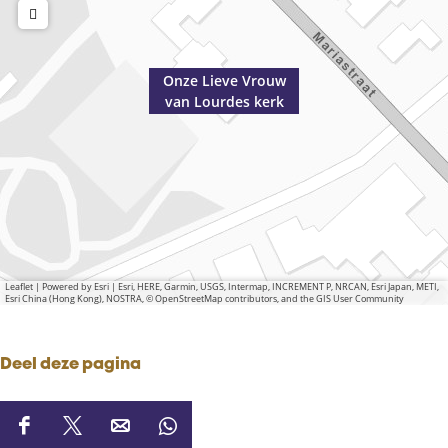
Onze Lieve Vrouw
van Lourdes kerk
Leaflet
|
Powered by Esri | Esri, HERE, Garmin, USGS, Intermap, INCREMENT P, NRCAN, Esri Japan, METI,
Esri China (Hong Kong), NOSTRA, © OpenStreetMap contributors, and the GIS User Community
Deel deze pagina
D
D
D
D