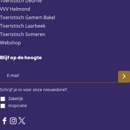
Toeristisch Deurne
b
i
s
VVV Helmond
o
l
A
Toeristisch Gemert-Bakel
o
p
Toeristisch Laarbeek
k
p
Toeristisch Someren
Webshop
Blijf op de hoogte
S
c
Schrijf je in voor onze nieuwsbrief:
Zakelijk
h
Inspiratie
r
F
I
X
i