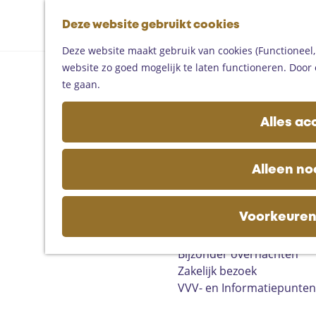
Fietsen
G
Mountainbiken
Deze website gebruikt cookies
K
Z
a
Paardrijden
M
a
o
n
Toproutes
Deze website maakt gebruik van cookies (Functioneel, 
e
a
e
a
website zo goed mogelijk te laten functioneren. Door 
n
r
k
a
De regio
te gaan.
u
t
e
r
Someren
n
d
Helmond
Alles ac
e
Asten
h
Deurne
o
Gemert-Bakel
Alleen no
m
Laarbeek
e
p
Voorkeuren
Plan je bezoek
a
Op de kaart
g
Bijzonder overnachten
e
Zakelijk bezoek
VVV- en Informatiepunten