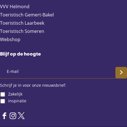
b
i
s
VVV Helmond
o
l
A
Toeristisch Gemert-Bakel
o
p
Toeristisch Laarbeek
k
p
Toeristisch Someren
Webshop
Blijf op de hoogte
S
c
Schrijf je in voor onze nieuwsbrief:
Zakelijk
h
Inspiratie
r
F
I
X
i
a
n
L