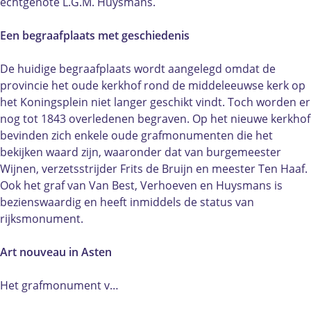
m
n
echtgenote L.G.M. Huysmans.
o
u
n
m
Een begraafplaats met geschiedenis
u
e
m
n
De huidige begraafplaats wordt aangelegd omdat de
e
t
provincie het oude kerkhof rond de middeleeuwse kerk op
n
het Koningsplein niet langer geschikt vindt. Toch worden er
t
nog tot 1843 overledenen begraven. Op het nieuwe kerkhof
bevinden zich enkele oude grafmonumenten die het
bekijken waard zijn, waaronder dat van burgemeester
Wijnen, verzetsstrijder Frits de Bruijn en meester Ten Haaf.
Ook het graf van Van Best, Verhoeven en Huysmans is
bezienswaardig en heeft inmiddels de status van
rijksmonument.
Art nouveau in Asten
Het grafmonument v…