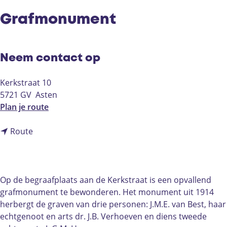
Grafmonument
Neem contact op
Kerkstraat 10
5721 GV
Asten
n
Plan je route
a
n
a
Route
a
r
a
G
r
r
G
a
Op de begraafplaats aan de Kerkstraat is een opvallend
r
f
grafmonument te bewonderen. Het monument uit 1914
a
m
herbergt de graven van drie personen: J.M.E. van Best, haar
f
o
echtgenoot en arts dr. J.B. Verhoeven en diens tweede