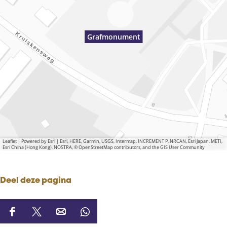
Grafmonument
Leaflet
|
Powered by Esri | Esri, HERE, Garmin, USGS, Intermap, INCREMENT P, NRCAN, Esri Japan, METI,
Esri China (Hong Kong), NOSTRA, © OpenStreetMap contributors, and the GIS User Community
Deel deze pagina
D
D
D
D