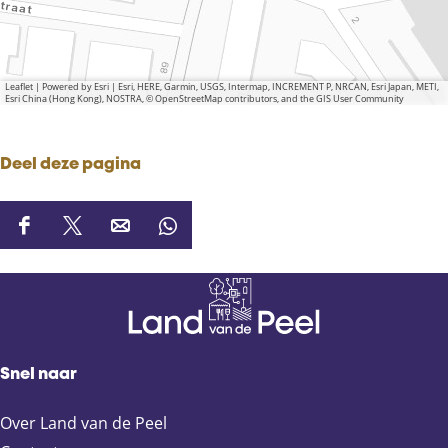
Leaflet
|
Powered by Esri | Esri, HERE, Garmin, USGS, Intermap, INCREMENT P, NRCAN, Esri Japan, METI,
Esri China (Hong Kong), NOSTRA, © OpenStreetMap contributors, and the GIS User Community
Deel deze pagina
D
D
D
D
e
e
e
e
e
e
e
e
l
l
l
l
d
d
d
d
e
e
e
e
Snel naar
z
z
z
z
e
e
e
e
Over Land van de Peel
p
p
p
p