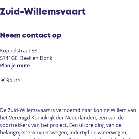
Zuid-Willemsvaart
Neem contact op
Koppelstraat 98
5741GE
Beek en Donk
n
Plan je route
a
n
a
Route
a
r
a
Z
r
u
Z
i
De Zuid-Willemsvaart is vernoemd naar koning Willem van
u
d
het Verenigd Koninkrijk der Nederlanden, een van de
i
-
voortrekkers van het project. Een uitbreiding van de
d
W
belangrijkste vervoerswegen, indertijd de waterwegen,