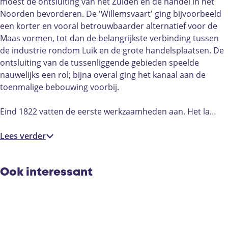
-
i
moest de ontsluiting van het Zuiden en de handel in het
W
l
Noorden bevorderen. De 'Willemsvaart' ging bijvoorbeeld
i
l
een korter en vooral betrouwbaarder alternatief voor de
l
e
Maas vormen, tot dan de belangrijkste verbinding tussen
l
m
de industrie rondom Luik en de grote handelsplaatsen. De
e
s
ontsluiting van de tussenliggende gebieden speelde
m
v
nauwelijks een rol; bijna overal ging het kanaal aan de
s
a
toenmalige bebouwing voorbij.
v
a
a
r
Eind 1822 vatten de eerste werkzaamheden aan. Het la…
a
t
r
Lees verder
t
Ook interessant