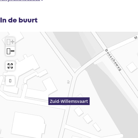
In de buurt
+
−
Zuid-Willemsvaart