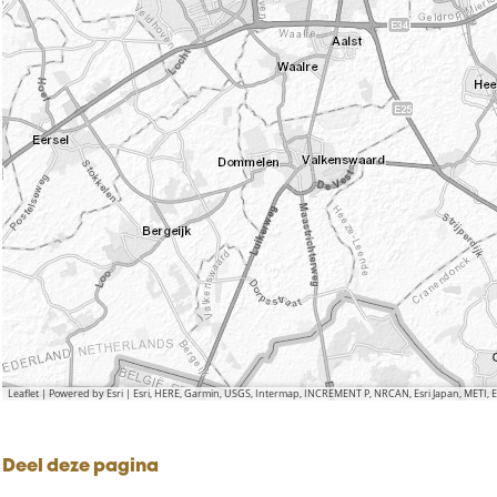
Leaflet
|
Powered by Esri | Esri, HERE, Garmin, USGS, Intermap, INCREMENT P, NRCAN, Esri Japan, METI,
Deel deze pagina