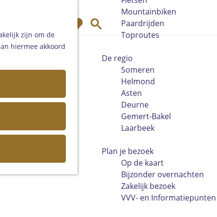
Fietsen
Mountainbiken
K
Z
Paardrijden
a
o
Toproutes
kelijk zijn om de
a
e
 aan hiermee akkoord
r
k
De regio
t
e
Someren
n
Helmond
Asten
Deurne
Gemert-Bakel
Laarbeek
Plan je bezoek
Op de kaart
Bijzonder overnachten
Zakelijk bezoek
VVV- en Informatiepunten