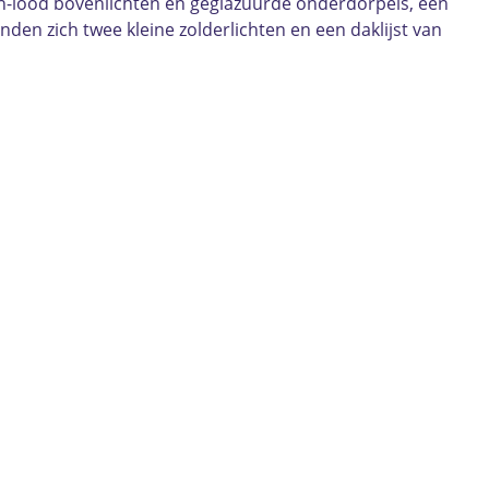
in-lood bovenlichten en geglazuurde onderdorpels, een
den zich twee kleine zolderlichten en een daklijst van