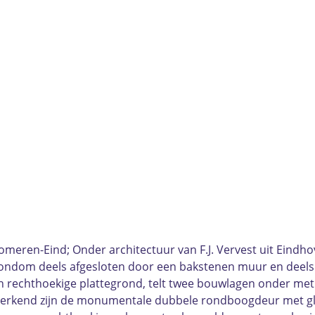
eren-Eind; Onder architectuur van F.J. Vervest uit Eindh
rondom deels afgesloten door een bakstenen muur en deels m
n rechthoekige plattegrond, telt twee bouwlagen onder me
merkend zijn de monumentale dubbele rondboogdeur met glas