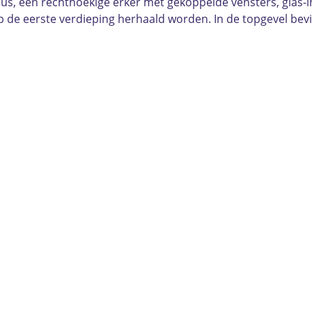
us, een rechthoekige erker met gekoppelde vensters, glas-
 de eerste verdieping herhaald worden. In de topgevel bevin