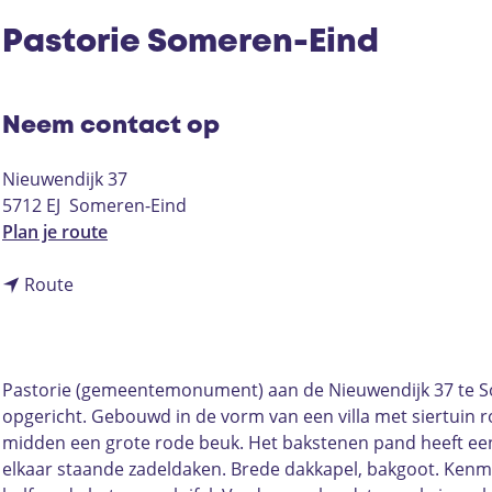
Pastorie Someren-Eind
Neem contact op
Nieuwendijk 37
5712 EJ
Someren-Eind
n
Plan je route
a
n
a
Route
a
r
a
P
r
a
P
s
Pastorie (gemeentemonument) aan de Nieuwendijk 37 te Som
a
t
opgericht. Gebouwd in de vorm van een villa met siertuin 
s
o
midden een grote rode beuk. Het bakstenen pand heeft ee
t
r
elkaar staande zadeldaken. Brede dakkapel, bakgoot. Ken