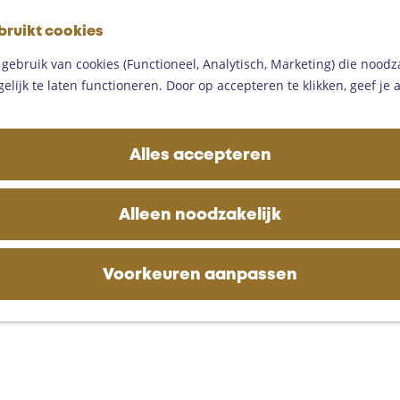
G
bruikt cookies
a
M
n
ebruik van cookies (Functioneel, Analytisch, Marketing) die noodza
e
a
lijk te laten functioneren. Door op accepteren te klikken, geef je
n
a
u
r
d
Alles accepteren
e
h
o
Alleen noodzakelijk
m
e
p
Voorkeuren aanpassen
a
g
e