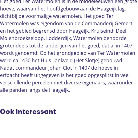
e
e
W
Het goed Ter Watermolen is in de middeleeuwen een grote
r
r
a
hoeve, waarvan het hoofdgebouw aan de Haageijk lag,
W
W
t
dichtbij de voormalige watermolen. Het goed Ter
a
a
e
Watermolen was eigendom van de Commanderij Gemert
t
t
r
en het gebied begrensd door Haageijk, Kruiseind, Deel,
e
e
m
Molenbroekseloop, Lodderdijk, Watermolen behoorde
r
r
o
grotendeels tot de landerijen van het goed, dat al in 1407
m
m
l
wordt genoemd. Op het grondgebied van Ter Watermolen
o
o
e
werd ca 1430 het Huis Lankveld (Het Slotje) gebouwd.
l
l
n
Nadat commandeur Johan Clot in 1407 de hoeve in
e
e
|
erfpacht heeft uitgegeven is het goed opgesplitst in veel
n
n
G
verschillende percelen met diverse eigenaars, waaronder
|
|
e
alle panden langs de Haageijk.
G
G
m
e
e
e
m
m
r
Ook interessant
e
e
t
r
r
t
t