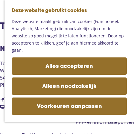
Fietsen
G
Mountainbiken
Deze website gebruikt cookies
K
Z
a
Paardrijden
M
a
o
n
Toproutes
Deze website maakt gebruik van cookies (Functioneel,
e
Ter Watermolen | Gemert
a
e
a
Analytisch, Marketing) die noodzakelijk zijn om de
n
r
k
a
De regio
website zo goed mogelijk te laten functioneren. Door op
u
t
e
r
Someren
accepteren te klikken, geef je aan hiermee akkoord te
n
Neem contact op
d
Helmond
gaan.
e
Asten
Ter Watermolen
h
Deurne
Alles accepteren
Watermolen
o
Gemert-Bakel
5421 KW
Gemert
m
Laarbeek
n
Plan je route
e
Alleen noodzakelijk
a
p
Plan je bezoek
n
a
Route
a
Op de kaart
a
v
r
Website
g
Voorkeuren aanpassen
Bijzonder overnachten
a
a
T
e
Zakelijk bezoek
r
n
e
VVV- en Informatiepunten
T
T
r