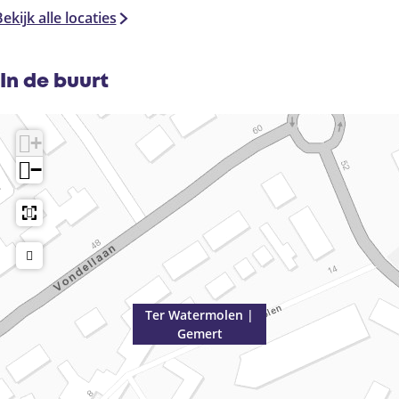
ekijk alle locaties
In de buurt
+
−
Ter Watermolen |
Gemert