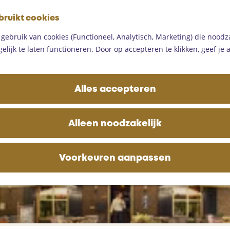
G
bruikt cookies
a
M
n
ebruik van cookies (Functioneel, Analytisch, Marketing) die noodza
e
a
lijk te laten functioneren. Door op accepteren te klikken, geef je
n
aties
a
u
r
d
Alles accepteren
e
h
o
Alleen noodzakelijk
m
e
p
Voorkeuren aanpassen
a
g
e