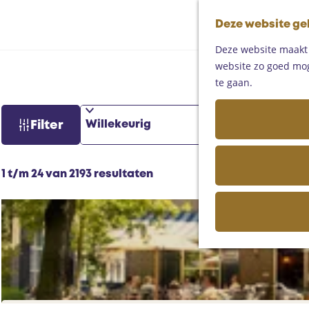
Deze website ge
Deze website maakt g
website zo goed moge
Loc
te gaan.
S
W
Filter
o
a
r
t
t
z
S
1 t/m 24 van 2193 resultaten
e
o
o
e
e
r
r
k
t
o
j
e
p
e
e
:
r
o
p