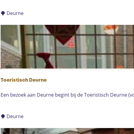
t
i
o
l
Deurne
n
y
d
D
e
u
r
n
e
Toeristisch Deurne
T
Een bezoek aan Deurne begint bij de Toeristisch Deurne (voo
o
e
r
Deurne
i
s