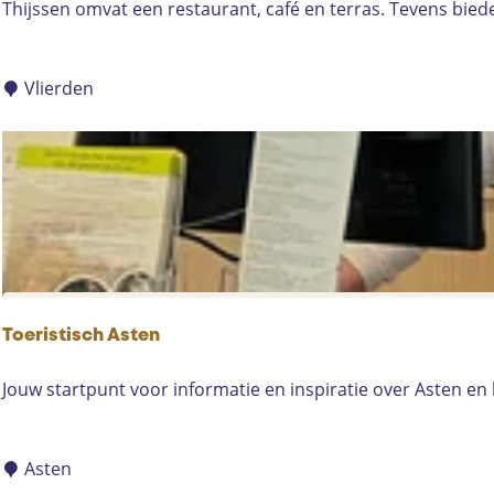
C
Thijssen omvat een restaurant, café en terras. Tevens bie
a
f
é
Vlierden
-
R
e
s
t
a
u
r
a
Toeristisch Asten
n
t
T
Jouw startpunt voor informatie en inspiratie over Asten en 
-
o
Z
e
a
r
Asten
a