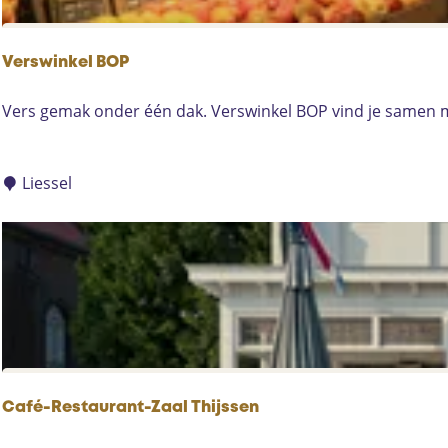
r
Verswinkel BOP
V
Vers gemak onder één dak. Verswinkel BOP vind je samen me
e
r
s
Liessel
w
i
n
k
e
l
B
O
P
Café-Restaurant-Zaal Thijssen