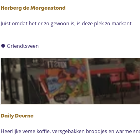
:
Herberg de Morgenstond
H
Juist omdat het er zo gewoon is, is deze plek zo markant.
e
r
b
Griendtsveen
e
r
g
d
e
M
o
r
g
Daily Deurne
e
n
D
Heerlijke verse koffie, versgebakken broodjes en warme sna
s
a