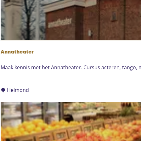
t
i
s
c
h
D
e
Annatheater
u
r
A
Maak kennis met het Annatheater. Cursus acteren, tango, mi
n
n
e
n
a
Helmond
t
h
e
a
t
e