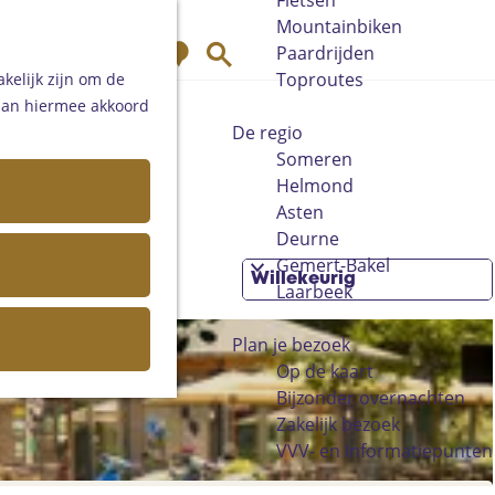
Fietsen
Mountainbiken
K
Z
Paardrijden
a
o
Toproutes
kelijk zijn om de
a
e
 aan hiermee akkoord
r
k
De regio
t
e
Someren
n
Helmond
Asten
Deurne
Gemert-Bakel
Laarbeek
Plan je bezoek
Op de kaart
Bijzonder overnachten
Zakelijk bezoek
VVV- en Informatiepunten