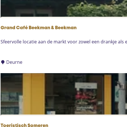
h
u
y
s
Grand Café Beekman & Beekman
G
Sfeervolle locatie aan de markt voor zowel een drankje als
r
a
n
Deurne
d
C
a
f
é
B
e
e
k
Toeristisch Someren