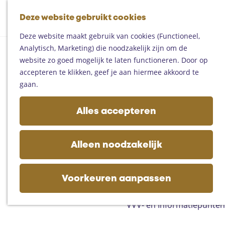
Fietsen
G
Mountainbiken
Deze website gebruikt cookies
K
Z
a
Paardrijden
M
a
o
n
Toproutes
Deze website maakt gebruik van cookies (Functioneel,
e
a
e
a
Analytisch, Marketing) die noodzakelijk zijn om de
n
r
k
a
De regio
website zo goed mogelijk te laten functioneren. Door op
u
t
e
r
Someren
accepteren te klikken, geef je aan hiermee akkoord te
n
d
Helmond
gaan.
e
Asten
h
Deurne
Alles accepteren
o
Gemert-Bakel
m
Laarbeek
e
Alleen noodzakelijk
p
Plan je bezoek
a
Op de kaart
g
Voorkeuren aanpassen
Bijzonder overnachten
e
Zakelijk bezoek
VVV- en Informatiepunten