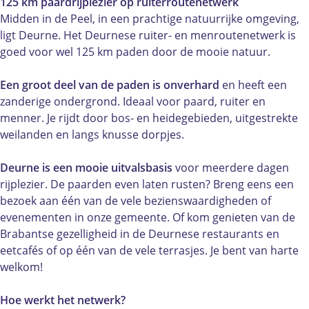
r
r
r
125 km paardrijplezier op ruiterroutenetwerk
d
d
i
Midden in de Peel, in een prachtige natuurrijke omgeving,
r
r
j
ligt Deurne. Het Deurnese ruiter- en menroutenetwerk is
i
i
d
goed voor wel 125 km paden door de mooie natuur.
j
j
e
d
d
n
Een groot deel van de paden is onverhard
en heeft een
e
e
i
zanderige ondergrond. Ideaal voor paard, ruiter en
n
n
n
menner. Je rijdt door bos- en heidegebieden, uitgestrekte
i
i
D
weilanden en langs knusse dorpjes.
n
n
e
D
D
u
Deurne is een mooie uitvalsbasis
voor meerdere dagen
e
e
r
rijplezier. De paarden even laten rusten? Breng eens een
u
u
n
bezoek aan één van de vele bezienswaardigheden of
r
r
e
evenementen in onze gemeente. Of kom genieten van de
n
n
Brabantse gezelligheid in de Deurnese restaurants en
e
e
eetcafés of op één van de vele terrasjes. Je bent van harte
welkom!
Hoe werkt het netwerk?