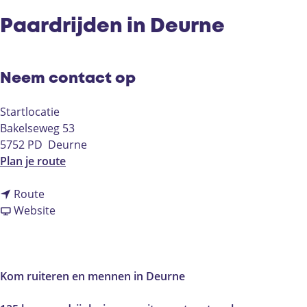
Paardrijden in Deurne
Neem contact op
Startlocatie
Bakelseweg 53
5752 PD
Deurne
n
Plan je route
a
n
a
Route
a
v
r
Website
a
a
P
r
n
a
P
P
a
a
a
r
Kom ruiteren en mennen in Deurne
a
a
d