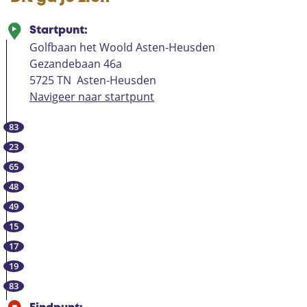
Startpunt:
Golfbaan het Woold Asten-Heusden
Gezandebaan 46a
5725 TN
Asten-Heusden
Navigeer naar startpunt
83
23
65
48
49
15
17
19
83