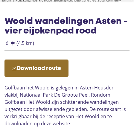
Esri China (Hong Kong), NOSTRA, © OpenStreetMap contributors, and the GIS User Community
w
t
a
_
l
w
k
a
l
Woold wandelingen Asten -
k
vier eijckenpad rood
(4,5 km)
Download route
Golfbaan het Woold is gelegen in Asten-Heusden
vlakbij Nationaal Park De Groote Peel. Rondom
Golfbaan Het Woold zijn schitterende wandelingen
uitgezet door afwisselende gebieden. De routekaart is
verkrijgbaar bij de receptie van Het Woold en te
downloaden op deze website.