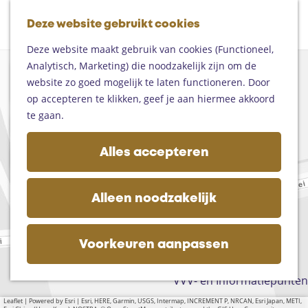
Fietsen
G
Mountainbiken
Deze website gebruikt cookies
K
Z
a
Paardrijden
M
a
o
n
Toproutes
Deze website maakt gebruik van cookies (Functioneel,
e
a
e
a
Analytisch, Marketing) die noodzakelijk zijn om de
n
+
r
k
a
De regio
website zo goed mogelijk te laten functioneren. Door
u
−
t
e
r
Someren
op accepteren te klikken, geef je aan hiermee akkoord
n
d
Helmond
te gaan.
e
Asten
h
Deurne
Alles accepteren
o
Gemert-Bakel
m
a
Laarbeek
d
e
Alleen noodzakelijk
d
p
Plan je bezoek
r
a
Op de kaart
e
g
Voorkeuren aanpassen
Bijzonder overnachten
s
e
Zakelijk bezoek
s
VVV- en Informatiepunten
Leaflet
|
Powered by Esri | Esri, HERE, Garmin, USGS, Intermap, INCREMENT P, NRCAN, Esri Japan, METI,