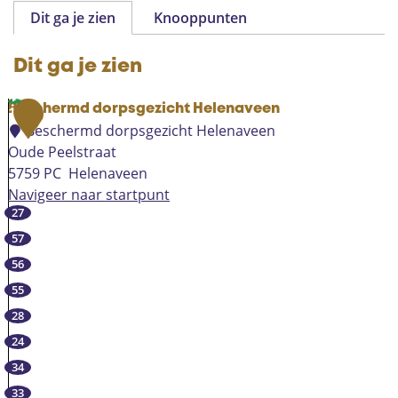
Dit ga je zien
Knooppunten
Dit ga je zien
Beschermd dorpsgezicht Helenaveen
1
Beschermd dorpsgezicht Helenaveen
Oude Peelstraat
5759 PC
Helenaveen
Navigeer naar startpunt
27
B
e
57
s
56
c
55
h
28
e
r
24
m
34
d
33