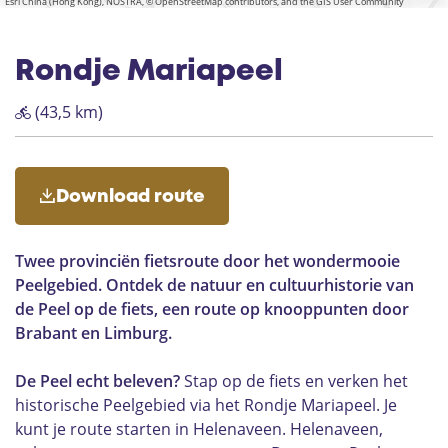
_
t
e
e
n
Esri China (Hong Kong), NOSTRA, © OpenStreetMap contributors, and the GIS User Community
e
k
i
k
_
i
b
_
t
e
k
e
b
k
i
b
_
e
i
e
k
i
b
k
e
k
i
e
e
k
Rondje Mariapeel
e
(43,5 km)
Download route
Twee provinciën fietsroute door het wondermooie
Peelgebied. Ontdek de natuur en cultuurhistorie van
de Peel op de fiets, een route op knooppunten door
Brabant en Limburg.
De Peel echt beleven?
Stap op de fiets en verken het
historische Peelgebied via het Rondje Mariapeel. Je
kunt je route starten in Helenaveen. Helenaveen,