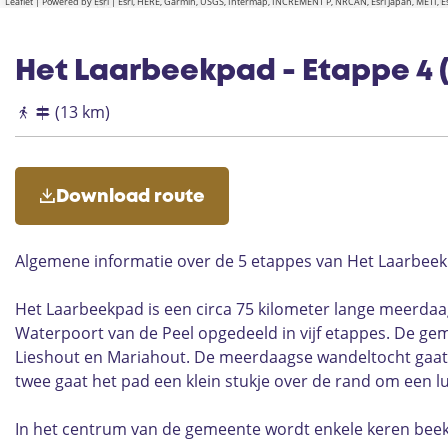
Leaflet
|
Powered by Esri | Esri, HERE, Garmin, USGS, Intermap, INCREMENT P, NRCAN, Esri Japan, METI,
Het Laarbeekpad - Etappe 4 (
(13 km)
Download route
Algemene informatie over de 5 etappes van Het Laarbee
Het Laarbeekpad is een circa 75 kilometer lange meerd
Waterpoort van de Peel opgedeeld in vijf etappes. De ge
Lieshout en Mariahout. De meerdaagse wandeltocht gaat 
twee gaat het pad een klein stukje over de rand om een 
In het centrum van de gemeente wordt enkele keren bee