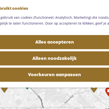
G
bruikt cookies
a
M
n
ebruik van cookies (Functioneel, Analytisch, Marketing) die noodza
e
a
lijk te laten functioneren. Door op accepteren te klikken, geef je
n
a
u
r
d
Alles accepteren
e
h
o
Alleen noodzakelijk
m
K
3
e
M
a
2
a
p
Voorkeuren aanpassen
p
r
a
e
a
i
T
D
l
g
Z
1
4
d
a
a
o
e
l
u
d
e
d
h
r
G
e
i
r
d
o
r
o
t
d
e
r
u
e
o
j
-
s