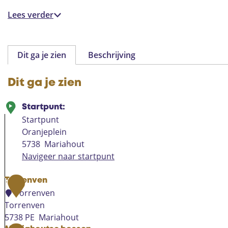
Lees verder
Dit ga je zien
Beschrijving
Dit ga je zien
Startpunt:
Startpunt
Oranjeplein
5738
Mariahout
Navigeer naar startpunt
Torrenven
1
Torrenven
Torrenven
5738 PE
Mariahout