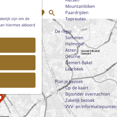
Fietsen
Mountainbiken
K
Z
Paardrijden
a
o
Toproutes
kelijk zijn om de
a
e
 aan hiermee akkoord
r
k
De regio
t
e
Someren
n
Helmond
Asten
Deurne
Gemert-Bakel
Laarbeek
Plan je bezoek
Op de kaart
Bijzonder overnachten
5
Zakelijk bezoek
VVV- en Informatiepunten