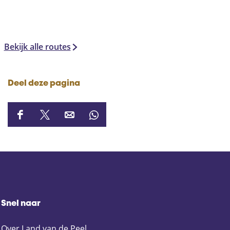
Bekijk alle routes
Deel deze pagina
D
D
D
D
e
e
e
e
e
e
e
e
l
l
l
l
d
d
d
d
e
e
e
e
z
z
z
z
Snel naar
e
e
e
e
p
p
p
p
Over Land van de Peel