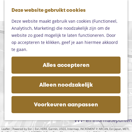
Fietsen
G
Mountainbiken
Deze website gebruikt cookies
K
Z
a
Paardrijden
M
a
o
n
Toproutes
Deze website maakt gebruik van cookies (Functioneel,
e
a
e
a
Analytisch, Marketing) die noodzakelijk zijn om de
n
+
r
k
a
De regio
website zo goed mogelijk te laten functioneren. Door
u
−
t
e
r
Someren
op accepteren te klikken, geef je aan hiermee akkoord
1
n
1
d
Helmond
te gaan.
e
Asten
h
Deurne
Alles accepteren
H
o
2
Gemert-Bakel
e
S
m
3
Laarbeek
r
i
e
Alleen noodzakelijk
b
n
p
Plan je bezoek
e
t
a
Op de kaart
r
B
g
g
Voorkeuren aanpassen
Bijzonder overnachten
a
d
e
r
Zakelijk bezoek
e
b
VVV- en Informatiepunten
M
a
Leaflet
|
Powered by Esri | Esri, HERE, Garmin, USGS, Intermap, INCREMENT P, NRCAN, Esri Japan, METI,
o
r