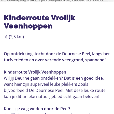
Esri China (Hong Kong), NOSTRA, © OpenStreetMap contributors, and the GIS User Community
r
a
g
K
e
e
Kinderroute Vrolijk
n
r
s
Veenhoppen
k
t
o
(2,5 km)
n
d
Op ontdekkingstocht door de Deurnese Peel, langs het
turfverleden en over verende veengrond, spannend!
Kinderroute Vrolijk Veenhoppen
Wil jij Deurne gaan ontdekken? Dat is een goed idee,
want hier zijn superveel leuke plekken! Zoals
bijvoorbeeld De Deurnese Peel. Met deze leuke route
kun je dit unieke natuurgebied echt gaan beleven!
Kun jij je weg vinden door de Peel?