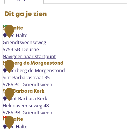
Dit ga je zien
De Halte
1
De Halte
Griendtsveenseweg
5753 SB
Deurne
Navigeer naar startpunt
D
Herberg de Morgenstond
2
e
Herberg de Morgenstond
H
Sint Barbarastraat 35
a
5766 PC
Griendtsveen
l
H
Sint Barbara Kerk
3
t
e
Sint Barbara Kerk
e
r
Helenaveenseweg 48
b
5766 PB
Griendtsveen
e
S
De Halte
4
r
i
De Halte