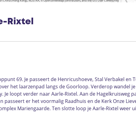
 Esri China (Hong Kong), NOSTRA, © OpenStreetMap contributors, and the GIS User Community
e-Rixtel
oppunt 69. Je passeert de Henricushoeve, Stal Verbakel en T
over het laarzenpad langs de Goorloop. Verderop wandel je
. Je loopt verder naar Aarle-Rixtel. Aan de Hagelkruisweg p
 en passeert er het voormalig Raadhuis en de Kerk Onze Lie
mplex Mariengaarde. Ten slotte loop je Aarle-Rixtel weer u