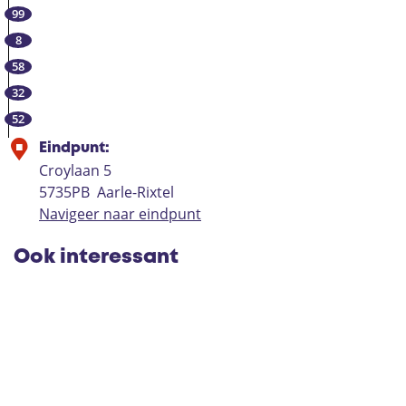
99
8
58
32
52
Eindpunt:
Croylaan 5
5735PB
Aarle-Rixtel
Navigeer naar eindpunt
Ook interessant