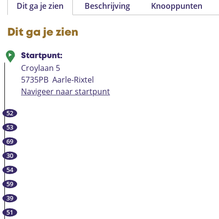
Dit ga je zien
Beschrijving
Knooppunten
Dit ga je zien
Startpunt:
Croylaan 5
5735PB
Aarle-Rixtel
Navigeer naar startpunt
52
53
69
30
54
59
39
51