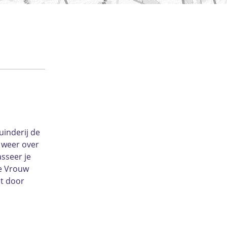
uinderij de
 weer over
asseer je
ve Vrouw
it door