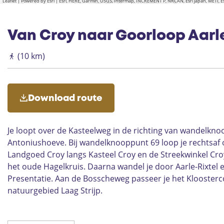
Leaflet
|
Powered by Esri | Esri, HERE, Garmin, USGS, Intermap, INCREMENT P, NRCAN, Esri Japan, METI,
Van Croy naar Goorloop Aarl
(10 km)
Download route
Je loopt over de Kasteelweg in de richting van wandelkno
Antoniushoeve. Bij wandelknooppunt 69 loop je rechtsaf 
Landgoed Croy langs Kasteel Croy en de Streekwinkel Croy
het oude Hagelkruis. Daarna wandel je door Aarle-Rixtel
Presentatie. Aan de Bosscheweg passeer je het Kloosterco
natuurgebied Laag Strijp.