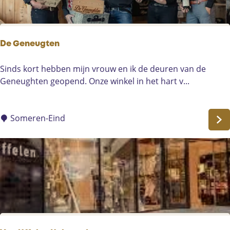
r
i
j
D
De Geneugten
e
B
D
Sinds kort hebben mijn vrouw en ik de deuren van de
u
e
Geneughten geopend. Onze winkel in het hart v...
n
G
d
e
e
n
Someren-Eind
r
e
t
u
j
g
e
t
s
e
n