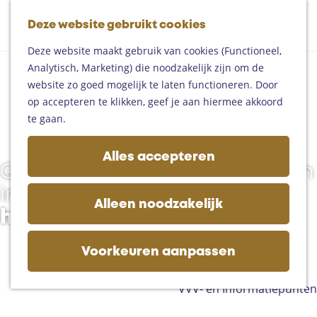
Fietsen
G
Mountainbiken
Deze website gebruikt cookies
K
Z
a
Paardrijden
M
a
o
n
Toproutes
Deze website maakt gebruik van cookies (Functioneel,
e
G
a
e
a
Analytisch, Marketing) die noodzakelijk zijn om de
n
e
r
k
a
De regio
website zo goed mogelijk te laten functioneren. Door
u
z
t
e
r
Someren
op accepteren te klikken, geef je aan hiermee akkoord
e
n
d
Helmond
te gaan.
l
e
Asten
l
h
Deurne
Alles accepteren
i
o
Gemert-Bakel
Gezellig en geslaagd winkelen
g
m
Laarbeek
in
e
e
Alleen noodzakelijk
n
het Land van de Peel
p
Plan je bezoek
g
a
Op de kaart
e
g
Voorkeuren aanpassen
Bijzonder overnachten
s
e
Zakelijk bezoek
l
VVV- en Informatiepunten
a
a