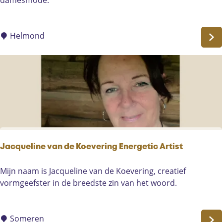
damesmode.
h
i
j
Helmond
v
e
n
s
M
o
d
e
Jacqueline van de Koevering Energetic Artist
J
Mijn naam is Jacqueline van de Koevering, creatief
a
vormgeefster in de breedste zin van het woord.
c
q
u
Someren