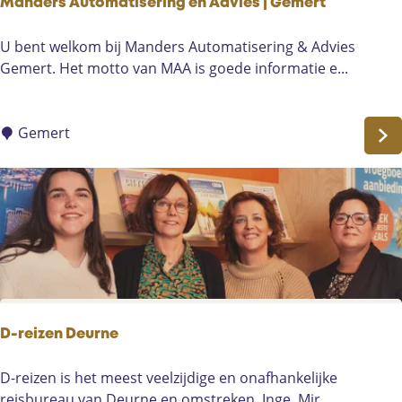
Manders Automatisering en Advies | Gemert
-
e
M
U bent welkom bij Manders Automatisering & Advies
i
a
Gemert. Het motto van MAA is goede informatie e...
n
d
e
Gemert
r
s
A
u
t
o
m
a
t
D-reizen Deurne
i
s
D
D-reizen is het meest veelzijdige en onafhankelijke
e
-
reisbureau van Deurne en omstreken. Inge, Mir...