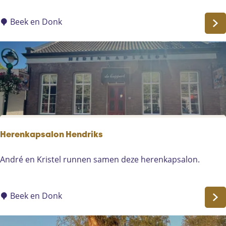
r
o
n
e
Beek en Donk
e
n
m
a
k
e
r
i
j
L
Herenkapsalon Hendriks
a
a
H
André en Kristel runnen samen deze herenkapsalon.
r
e
b
r
e
e
Beek en Donk
e
n
k
k