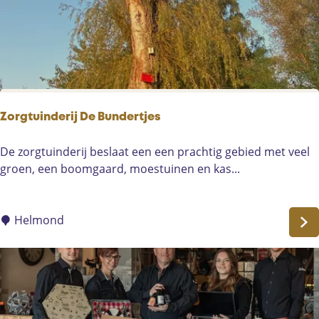
a
p
s
a
l
o
n
Zorgtuinderij De Bundertjes
H
e
Z
De zorgtuinderij beslaat een een prachtig gebied met veel
n
o
groen, een boomgaard, moestuinen en kas...
d
r
r
g
i
t
Helmond
k
u
s
i
n
d
e