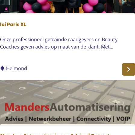
P
l
u
i
Ici Paris XL
m
v
I
Onze professioneel getrainde raadgevers en Beauty
e
c
Coaches geven advies op maat van de klant. Met...
e
i
b
P
e
a
Helmond
d
r
r
i
i
s
j
X
f
L
D
e
v
o