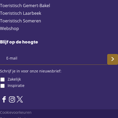
a
Toeristisch Gemert-Bakel
Toeristisch Laarbeek
Toeristisch Someren
Webshop
Blijf op de hoogte
S
c
Schrijf je in voor onze nieuwsbrief:
Zakelijk
h
Inspiratie
r
F
I
X
i
a
n
L
Cookievoorkeuren
j
c
s
a