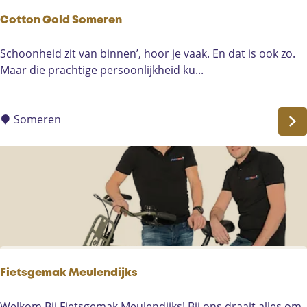
B
Cotton Gold Someren
i
e
C
Schoonheid zit van binnen’, hoor je vaak. En dat is ook zo.
z
o
Maar die prachtige persoonlijkheid ku...
e
t
n
t
o
Someren
n
G
o
l
d
S
o
m
e
Fietsgemak Meulendijks
r
e
F
Welkom Bij Fietsgemak Meulendijks! Bij ons draait alles om