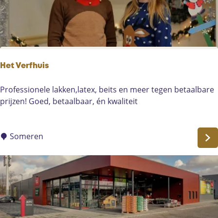
t
o
f
f
e
n
Het Verfhuis
/
t
H
Professionele lakken,latex, beits en meer tegen betaalbare
e
e
prijzen! Goed, betaalbaar, én kwaliteit
x
t
t
V
i
e
Someren
e
r
l
f
h
u
i
s