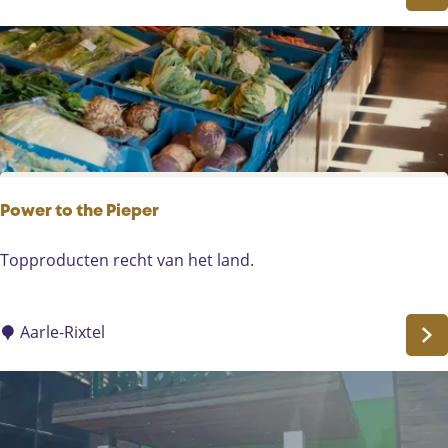
m
o
l
l
e
r
Power to the Pieper
P
Topproducten recht van het land.
o
w
e
Aarle-Rixtel
r
t
o
t