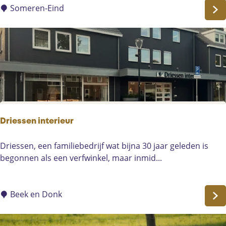
k
i
Someren-Eind
s
'
s
H
a
i
r
-
I
D
Driessen interieur
D
Driessen, een familiebedrijf wat bijna 30 jaar geleden is
r
begonnen als een verfwinkel, maar inmid...
i
e
s
Beek en Donk
s
e