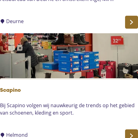
r
r
i
e
n
i
Deurne
g
z
e
e
n
n
A
D
d
e
v
u
i
r
e
n
s
e
Scapino
|
G
S
Bij Scapino volgen wij nauwkeurig de trends op het gebied
e
c
van schoenen, kleding en sport.
m
a
e
p
r
i
Helmond
t