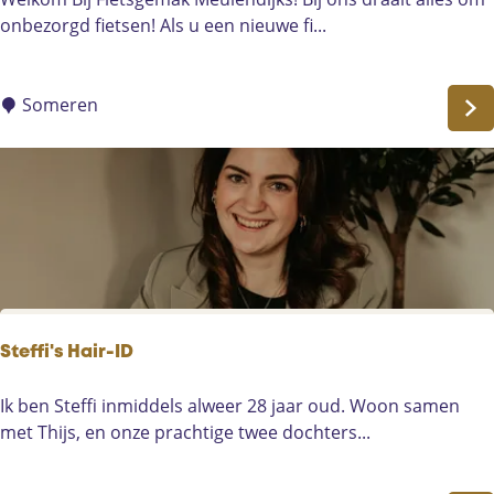
n
i
onbezorgd fietsen! Als u een nieuwe fi...
e
t
s
Someren
g
e
m
a
k
M
e
u
l
Steffi's Hair-ID
e
n
S
Ik ben Steffi inmiddels alweer 28 jaar oud. Woon samen
d
t
met Thijs, en onze prachtige twee dochters...
i
e
j
ff