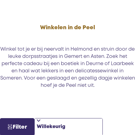
g
d
w
i
Winkelen in de Peel
n
k
e
Winkel tot je er bij neervalt in Helmond en struin door de
l
leuke dorpsstraatjes in Gemert en Asten. Zoek het
e
perfecte cadeau bij een boetiek in Deurne of Laarbeek
n
en haal wat lekkers in een delicatessewinkel in
i
Someren. Voor een geslaagd en gezellig dagje winkelen
n
hoef je de Peel niet uit.
S
W
Filter
o
a