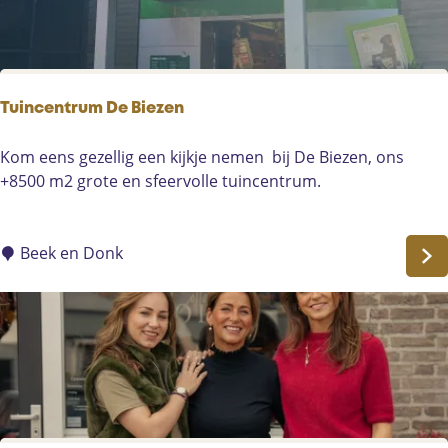
h
e
P
i
e
Tuincentrum De Biezen
p
e
T
Kom eens gezellig een kijkje nemen bij De Biezen, ons
r
u
+8500 m2 grote en sfeervolle tuincentrum.
i
n
c
Beek en Donk
e
n
t
r
u
m
D
e