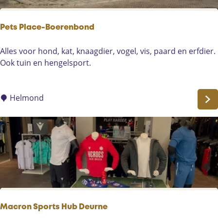
Pets Place-Boerenbond
P
Alles voor hond, kat, knaagdier, vogel, vis, paard en erfdier.
e
Ook tuin en hengelsport.
t
s
P
Helmond
l
a
c
e
-
B
o
e
r
Macron Sports Hub Deurne
e