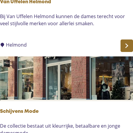
Van Uffelen Helmond
V
Bij Van Uffelen Helmond kunnen de dames terecht voor
a
veel stijlvolle merken voor allerlei smaken.
n
U
f
Helmond
f
e
l
e
n
H
e
l
m
Schijvens Mode
o
n
S
De collectie bestaat uit kleurrijke, betaalbare en jonge
d
c