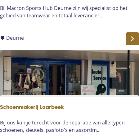
n
M
Bij Macron Sports Hub Deurne zijn wij specialist op het
b
a
gebied van teamwear en totaal leverancier...
o
c
n
r
d
o
Deurne
n
S
p
o
r
t
s
H
u
Schoenmakerij Laarbeek
b
D
S
Bij ons kun je terecht voor de reparatie van alle typen
e
c
schoenen, sleutels, pasfoto's en assortim...
u
h