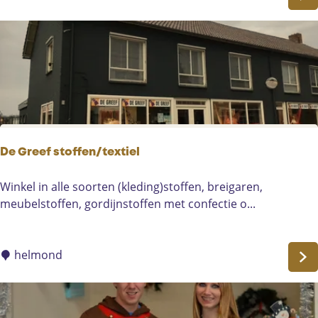
n
o
De Greef stoffen/textiel
D
Winkel in alle soorten (kleding)stoffen, breigaren,
e
meubelstoffen, gordijnstoffen met confectie o...
G
r
e
helmond
e
f
s