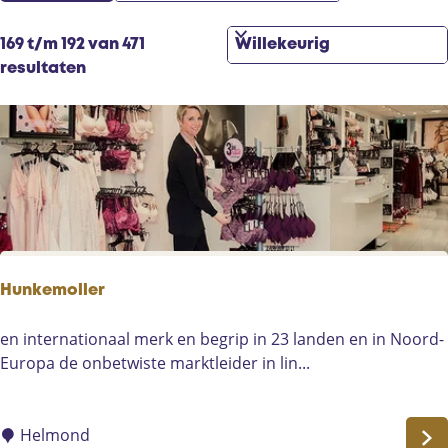
r
t
t
z
S
169 t/m 192 van 471
e
o
o
resultaten
e
e
r
r
k
t
o
j
e
p
e
e
:
r
o
p
:
Hunkemoller
H
en internationaal merk en begrip in 23 landen en in Noord-
u
Europa de onbetwiste marktleider in lin...
n
k
e
Helmond