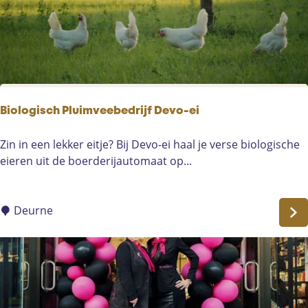
n
i
n
t
e
r
i
Biologisch Pluimveebedrijf Devo-ei
e
u
B
Zin in een lekker eitje? Bij Devo-ei haal je verse biologische
r
i
eieren uit de boerderijautomaat op...
o
l
o
Deurne
g
i
s
c
h