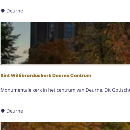
l
e
Deurne
n
M
a
r
i
a
-
A
n
Sint Willibrorduskerk Deurne Centrum
t
o
S
Monumentale kerk in het centrum van Deurne. Dit Gotische 
i
i
n
n
e
t
Deurne
t
W
t
i
e