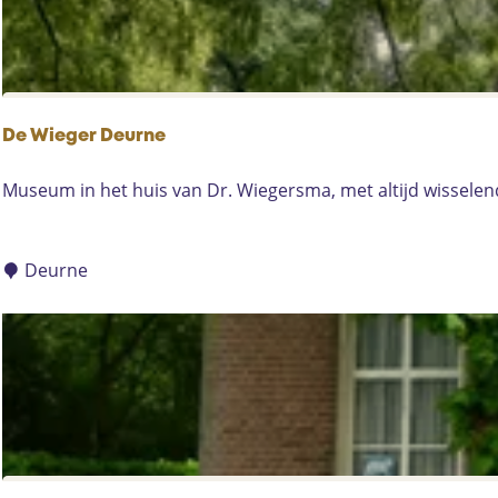
p
e
e
:
r
o
p
:
De Wieger Deurne
D
Museum in het huis van Dr. Wiegersma, met altijd wisselend
e
W
i
Deurne
e
g
e
r
D
e
u
r