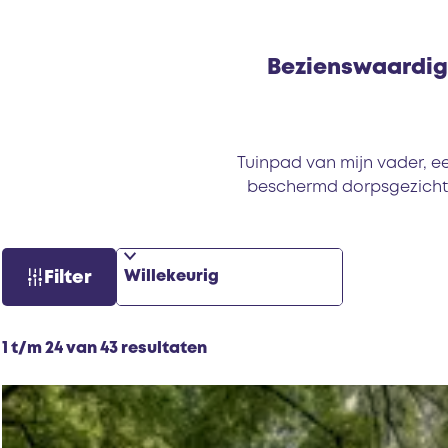
Bezienswaardig
Tuinpad van mijn vader, e
beschermd dorpsgezicht 
S
W
Filter
o
a
r
t
t
z
S
1 t/m 24 van 43 resultaten
e
o
o
e
e
r
r
k
t
o
j
e