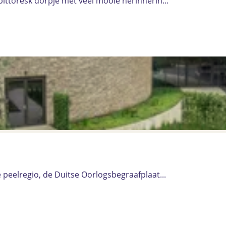
ttoresk dorpje met veel mooie herinnerin...
peelregio, de Duitse Oorlogsbegraafplaat...