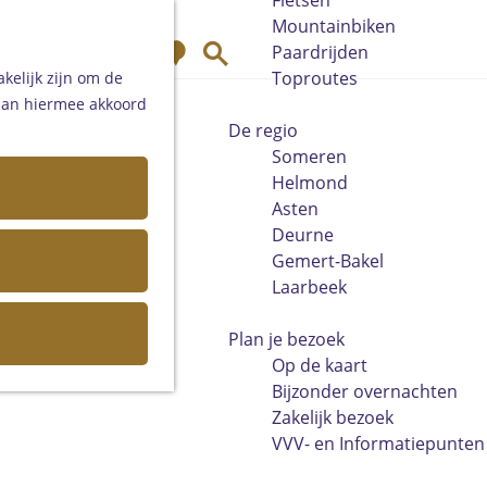
Fietsen
Mountainbiken
K
Z
Paardrijden
a
o
Toproutes
kelijk zijn om de
a
e
 aan hiermee akkoord
r
k
De regio
t
e
Someren
n
Helmond
Asten
Deurne
Gemert-Bakel
Laarbeek
Plan je bezoek
Op de kaart
Bijzonder overnachten
Zakelijk bezoek
VVV- en Informatiepunten