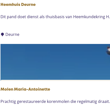
n
Heemhuis Deurne
e
H
Dit pand doet dienst als thuisbasis van Heemkundekring H.
e
e
m
Deurne
h
u
i
s
D
e
u
r
n
Molen Maria-Antoinette
e
M
Prachtig gerestaureerde korenmolen die regelmatig draait.
o