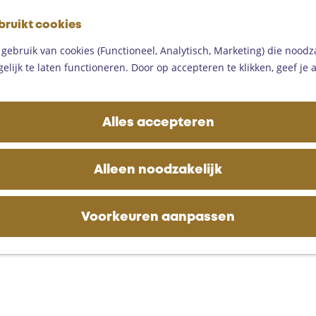
G
bruikt cookies
a
M
n
ebruik van cookies (Functioneel, Analytisch, Marketing) die noodza
e
a
lijk te laten functioneren. Door op accepteren te klikken, geef je
n
a
u
r
d
Alles accepteren
e
h
o
Alleen noodzakelijk
m
e
p
Voorkeuren aanpassen
a
g
e