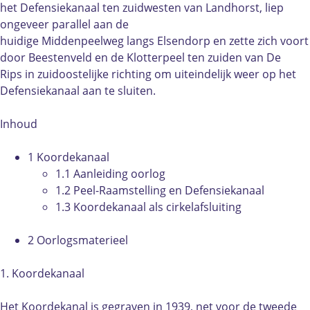
I
I
K
het Defensiekanaal ten zuidwesten van Landhorst, liep
:
:
o
ongeveer parallel aan de
K
K
o
huidige Middenpeelweg langs Elsendorp en zette zich voort
o
o
r
door Beestenveld en de Klotterpeel ten zuiden van De
o
o
d
Rips in zuidoostelijke richting om uiteindelijk weer op het
r
r
e
Defensiekanaal aan te sluiten.
d
d
k
e
e
a
Inhoud
k
k
n
a
a
a
1 Koordekanaal
n
n
a
1.1 Aanleiding oorlog
a
a
l
1.2 Peel-Raamstelling en Defensiekanaal
a
a
i
1.3 Koordekanaal als cirkelafsluiting
l
l
n
i
i
d
2 Oorlogsmaterieel
n
n
e
d
d
K
1. Koordekanaal
e
e
l
K
K
o
Het Koordekanal is gegraven in 1939, net voor de tweede