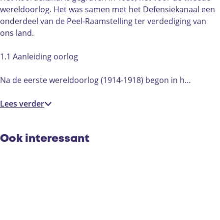
l
l
t
wereldoorlog. Het was samen met het Defensiekanaal een
o
o
t
onderdeel van de Peel-Raamstelling ter verdediging van
t
t
e
ons land.
t
t
r
e
e
p
1.1 Aanleiding oorlog
r
r
e
p
p
e
Na de eerste wereldoorlog (1914-1918) begon in h…
e
e
l
e
e
|
Lees verder
l
l
D
|
|
e
D
D
R
Ook interessant
e
e
i
R
R
p
i
i
s
p
p
s
s