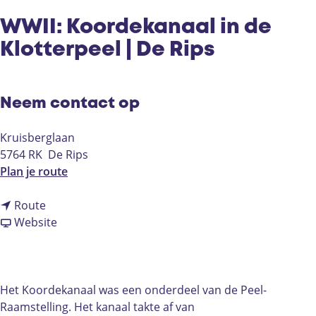
WWII: Koordekanaal in de
Klotterpeel | De Rips
Neem contact op
Kruisberglaan
5764 RK
De Rips
n
Plan je route
a
n
a
Route
a
v
r
Website
a
a
W
r
n
W
W
W
I
W
W
I
Het Koordekanaal was een onderdeel van de Peel-
I
I
:
Raamstelling. Het kanaal takte af van