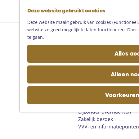
Fietsen
G
Mountainbiken
Deze website gebruikt cookies
K
Z
a
Paardrijden
M
a
o
n
Toproutes
Deze website maakt gebruik van cookies (Functioneel, 
e
a
e
a
website zo goed mogelijk te laten functioneren. Door 
n
r
k
a
De regio
te gaan.
u
t
e
r
Someren
n
d
Helmond
Alles ac
e
Asten
h
Deurne
o
Gemert-Bakel
Alleen no
m
Laarbeek
e
p
Voorkeuren
Plan je bezoek
a
Op de kaart
g
Bijzonder overnachten
e
Zakelijk bezoek
VVV- en Informatiepunten