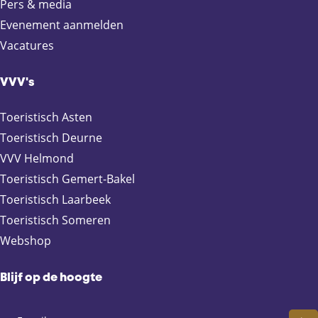
Pers & media
n
n
n
n
Evenement aanmelden
a
a
a
a
Vacatures
o
o
o
o
p
p
p
p
F
X
e
W
VVV's
a
-
h
c
m
a
Toeristisch Asten
e
a
t
Toeristisch Deurne
b
i
s
VVV Helmond
o
l
A
Toeristisch Gemert-Bakel
o
p
Toeristisch Laarbeek
k
p
Toeristisch Someren
Webshop
Blijf op de hoogte