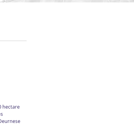
0 hectare
es
 Deurnese