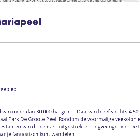
 Esri China (Hong Kong), NOSTRA, © OpenStreetMap contributors, and the GIS User Community
l
a
a
i
M
k
l
l
n
k
k
a
t
_
r
w
ariapeel
i
a
l
a
k
p
e
e
l
rgebied
van meer dan 30.000 ha. groot. Daarvan bleef slechts 4.50
aal Park De Groote Peel. Rondom de voormalige veekoloni
restanten van dit eens zo uitgestrekte hoogveengebied. De
r je fantastisch kunt wandelen.