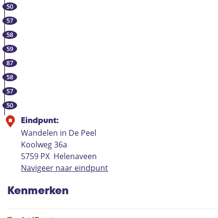
50
e
s
57
e
58
-
59
e
87
n
58
M
a
57
r
50
i
Eindpunt:
a
Wandelen in De Peel
p
Koolweg 36a
e
5759 PX
Helenaveen
e
Navigeer naar eindpunt
l
Kenmerken