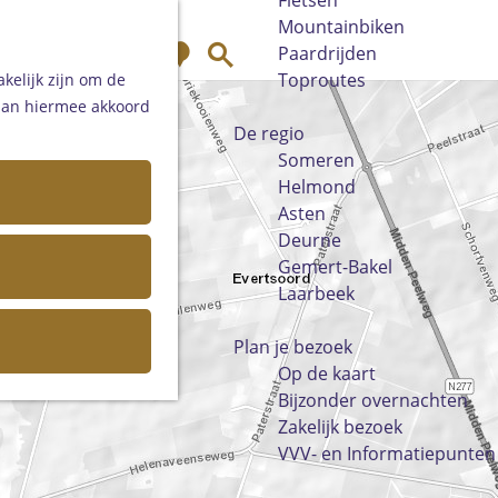
Fietsen
Mountainbiken
K
Z
Paardrijden
a
o
Toproutes
kelijk zijn om de
a
e
 aan hiermee akkoord
r
k
De regio
t
e
Someren
n
Helmond
Asten
Deurne
Gemert-Bakel
Laarbeek
Plan je bezoek
Op de kaart
Bijzonder overnachten
Zakelijk bezoek
VVV- en Informatiepunten