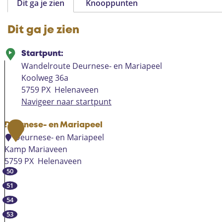
Dit ga je zien
Knooppunten
Dit ga je zien
Startpunt:
Wandelroute Deurnese- en Mariapeel
Koolweg 36a
5759 PX
Helenaveen
Navigeer naar startpunt
Deurnese- en Mariapeel
1
Deurnese- en Mariapeel
Kamp Mariaveen
5759 PX
Helenaveen
50
D
e
51
u
54
r
53
n