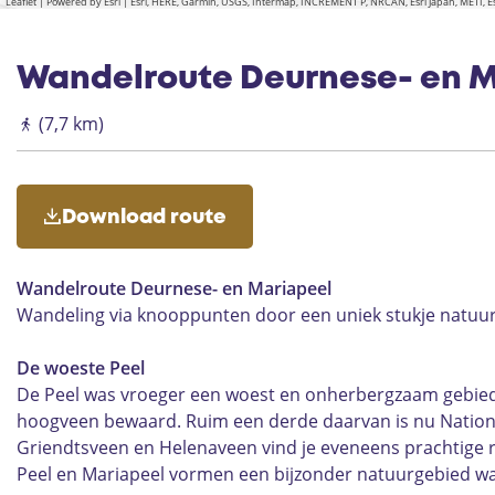
Leaflet
|
Powered by Esri | Esri, HERE, Garmin, USGS, Intermap, INCREMENT P, NRCAN, Esri Japan, METI,
Wandelroute Deurnese- en M
(7,7 km)
Download route
Wandelroute Deurnese- en Mariapeel
Wandeling via knooppunten door een uniek stukje natuu
De woeste Peel
De Peel was vroeger een woest en onherbergzaam gebied 
hoogveen bewaard. Ruim een derde daarvan is nu Nation
Griendtsveen en Helenaveen vind je eveneens prachtige 
Peel en Mariapeel vormen een bijzonder natuurgebied waa