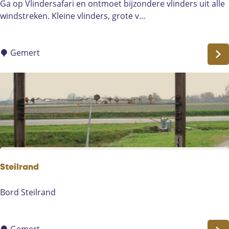
V
Ga op Vlindersafari en ontmoet bijzondere vlinders uit alle
n
l
windstreken. Kleine vlinders, grote v...
i
n
d
Gemert
e
r
s
a
f
a
r
i
|
Steilrand
T
r
S
Bord Steilrand
o
t
p
e
i
i