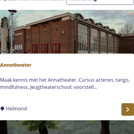
e
o
o
e
e
r
r
k
t
o
j
e
p
e
e
:
r
o
p
:
Annatheater
A
Maak kennis met het Annatheater. Cursus acteren, tango,
n
mindfulness, Jeugtheaterschool, voorstell...
n
a
t
Helmond
h
e
a