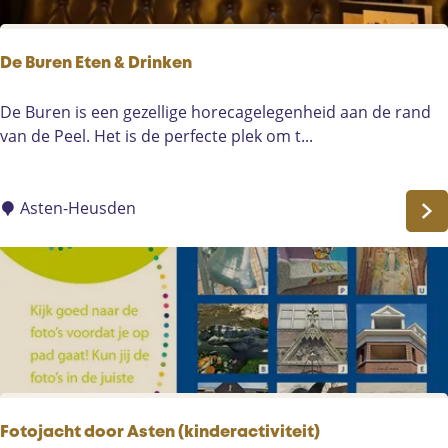
H
n
e
d
i
De Buren Eten & Drinken
'
l
i
D
De Buren is een gezellige horecagelegenheid aan de rand
g
e
van de Peel. Het is de perfecte plek om t...
e
B
M
u
a
r
Asten-Heusden
r
e
i
n
a
E
P
t
r
e
e
n
s
&
e
D
n
r
Fotojacht door Asten (kinderactiviteit)
t
i