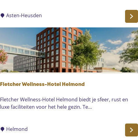
d
(
g
k
e
Asten-Heusden
i
t
n
g
d
o
e
l
r
f
a
b
c
a
t
a
i
n
Fletcher Wellness-Hotel Helmond
v
C
i
a
F
Fletcher Wellness-Hotel Helmond biedt je sfeer, rust en
t
m
l
luxe faciliteiten voor het hele gezin. Te...
e
p
e
i
i
t
t
n
c
Helmond
)
g
h