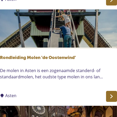
u
e
m
i
K
d
l
i
o
n
k
g
&
P
P
e
e
e
Rondleiding Molen 'de Oostenwind'
e
l
l
-
R
De molen in Asten is een zogenaamde standerd- of
M
o
standaardmolen, het oudste type molen in ons lan...
u
n
s
d
e
l
Asten
u
e
m
i
K
d