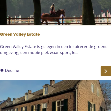
t
e
r
Green Valley Estate
G
Green Valley Estate is gelegen in een inspirerende groene
r
omgeving, een mooie plek waar sport, le...
e
e
n
Deurne
V
a
l
l
e
y