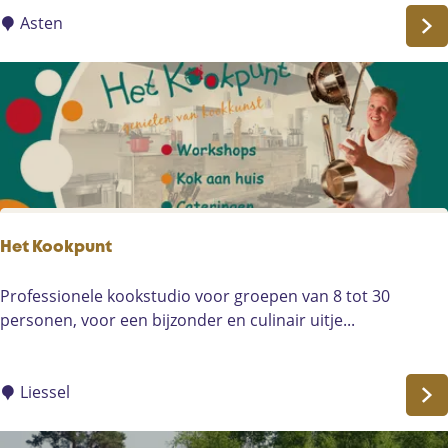
r
t
u
Asten
a
w
m
a
e
K
t
e
l
w
o
o
k
n
&
i
P
n
e
g
e
Het Kookpunt
e
l
n
H
Professionele kookstudio voor groepen van 8 tot 30
e
e
personen, voor een bijzonder en culinair uitje...
n
t
s
K
t
o
Liessel
a
o
l
k
l