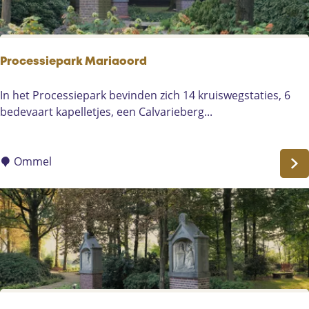
a
r
k
D
Processiepark Mariaoord
e
G
P
In het Processiepark bevinden zich 14 kruiswegstaties, 6
r
r
bedevaart kapelletjes, een Calvarieberg...
o
o
o
c
t
e
Ommel
e
s
P
s
e
i
e
e
l
p
a
r
k