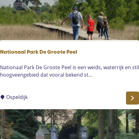
p
i
u
n
n
g
t
Nationaal Park De Groote Peel
N
Nationaal Park De Groote Peel is een weids, waterrijk en stil
a
hoogveengebied dat vooral bekend st...
t
i
o
Ospeldijk
n
a
a
l
P