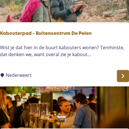
l
o
m
o
o
r
n
A
d
s
Kabouterpad - Buitencentrum De Pelen
t
e
K
Wist je dat hier in de buurt kabouters wonen? Tenminste,
n
a
dat denken we, want overal zie je kabout...
o
b
.
o
l
u
Nederweert
.
t
v
e
.
r
e
p
e
a
n
d
g
-
i