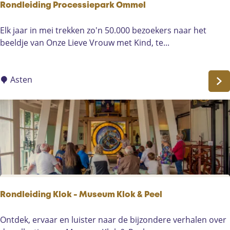
M
Rondleiding Processiepark Ommel
a
r
R
Elk jaar in mei trekken zo'n 50.000 bezoekers naar het
i
o
beeldje van Onze Lieve Vrouw met Kind, te...
a
n
o
d
o
l
Asten
r
e
d
i
d
i
n
g
P
r
o
Rondleiding Klok - Museum Klok & Peel
c
e
R
Ontdek, ervaar en luister naar de bijzondere verhalen over
s