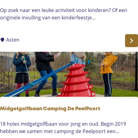
a
n
F
Op zoek naar een leuke activiteit voor kinderen? Of een
t
k
o
originele invulling van een kinderfeestje...
i
e
t
e
n
o
k
j
Asten
e
a
r
c
k
h
A
t
s
d
t
o
e
o
n
r
A
Midgetgolfbaan Camping De PeelPoort
s
t
M
18 holes midgetgolfbaan voor jong en oud. Begin 2019
e
i
hebben we samen met camping de Peelpoort een...
n