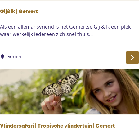
B
d
u
Gij&Ik | Gemert
s
i
t
G
Als een allemansvriend is het Gemertse Gij & Ik een plek
e
i
waar werkelijk iedereen zich snel thuis...
n
j
c
&
e
I
Gemert
n
k
t
|
r
G
u
e
m
m
D
e
e
r
P
t
e
Vlindersafari | Tropische vlindertuin | Gemert
l
e