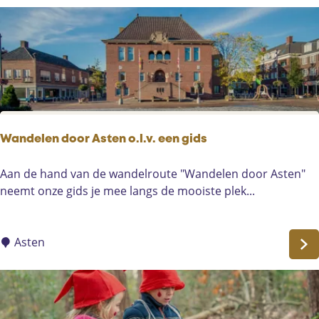
D
e
e
r
P
W
e
e
e
l
l
l
P
n
o
e
Wandelen door Asten o.l.v. een gids
o
s
r
s
W
Aan de hand van de wandelroute "Wandelen door Asten"
t
-
a
neemt onze gids je mee langs de mooiste plek...
H
n
o
d
t
e
Asten
e
l
l
e
H
n
e
d