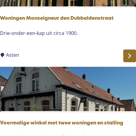
E
s
t
Woningen Monseigneur den Dubbeldenstraat
a
t
W
Drie-onder-een-kap uit circa 1900.
e
o
n
i
Asten
n
g
e
n
M
o
n
s
e
Voormalige winkel met twee woningen en stalling
i
g