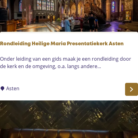
l
i
o
n
k
g
&
M
P
o
e
l
Rondleiding Heilige Maria Presentatiekerk Asten
e
e
l
n
R
Onder leiding van een gids maak je een rondleiding door
'
o
de kerk en de omgeving, o.a. langs andere...
d
n
e
d
O
l
Asten
o
e
s
i
t
d
e
i
n
n
w
g
i