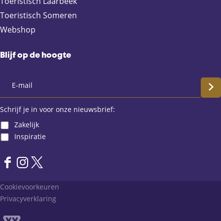
Toeristisch Laarbeek
Toeristisch Someren
Webshop
Blijf op de hoogte
S
c
Schrijf je in voor onze nieuwsbrief:
Zakelijk
h
Inspiratie
r
F
I
X
i
a
n
L
Cookievoorkeuren
j
c
s
a
Privacyverklaring
e
t
n
f
b
a
d