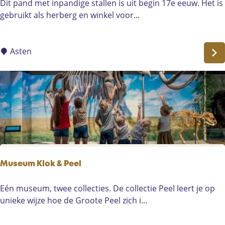
V
Dit pand met inpandige stallen is uit begin 17e eeuw. Het is
n
o
gebruikt als herberg en winkel voor...
e
o
u
r
r
m
Asten
d
a
e
l
n
i
D
g
u
e
b
w
b
i
e
n
l
k
Museum Klok & Peel
d
e
e
l
M
Eén museum, twee collecties. De collectie Peel leert je op
n
m
u
unieke wijze hoe de Groote Peel zich i...
s
e
s
t
t
e