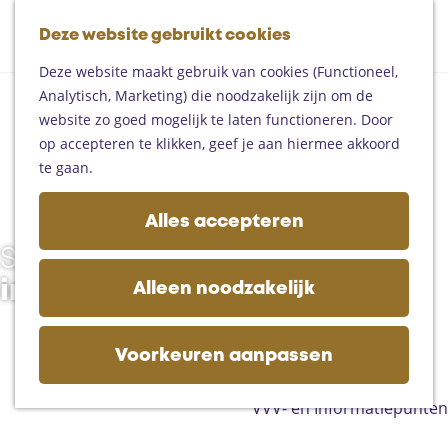
Fietsen
G
Mountainbiken
Deze website gebruikt cookies
K
Z
a
Paardrijden
M
a
o
n
Toproutes
Deze website maakt gebruik van cookies (Functioneel,
e
a
e
a
Analytisch, Marketing) die noodzakelijk zijn om de
n
r
k
a
De regio
website zo goed mogelijk te laten functioneren. Door
u
t
e
r
Someren
op accepteren te klikken, geef je aan hiermee akkoord
n
d
Helmond
te gaan.
e
Asten
h
Deurne
Alles accepteren
o
Gemert-Bakel
Samen op pad
m
Laarbeek
e
in het Land van de Peel
Alleen noodzakelijk
p
Plan je bezoek
a
Op de kaart
g
Voorkeuren aanpassen
Bijzonder overnachten
e
Zakelijk bezoek
VVV- en Informatiepunten