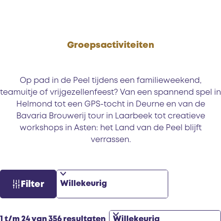
Groepsactiviteiten
Op pad in de Peel tijdens een familieweekend,
teamuitje of vrijgezellenfeest? Van een spannend spel in
Helmond tot een GPS-tocht in Deurne en van de
Bavaria Brouwerij tour in Laarbeek tot creatieve
workshops in Asten: het Land van de Peel blijft
verrassen.
S
W
Filter
o
a
r
t
t
z
S
1 t/m 24 van 356 resultaten