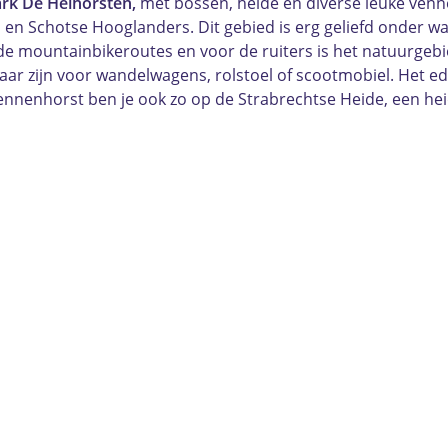
rk De Heihorsten,
met bossen, heide en diverse leuke vennet
n en Schotse Hooglanders. Dit gebied is erg geliefd onder w
de mountainbikeroutes en voor de ruiters is het natuurgebied
ar zijn voor wandelwagens, rolstoel of scootmobiel. Het 
Vennenhorst ben je ook zo op de Strabrechtse Heide, een he