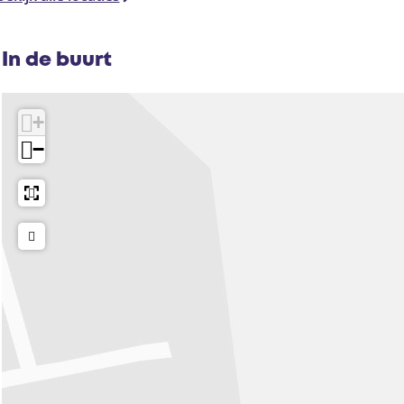
In de buurt
+
−