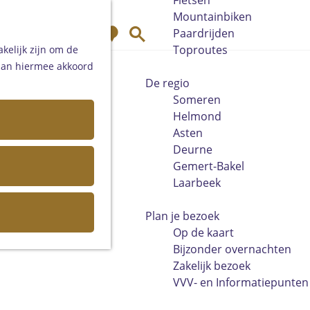
Fietsen
Mountainbiken
K
Z
Paardrijden
a
o
Toproutes
kelijk zijn om de
a
e
 aan hiermee akkoord
r
k
De regio
t
e
Someren
n
Helmond
Asten
Deurne
Gemert-Bakel
Laarbeek
Plan je bezoek
Op de kaart
Bijzonder overnachten
Zakelijk bezoek
VVV- en Informatiepunten