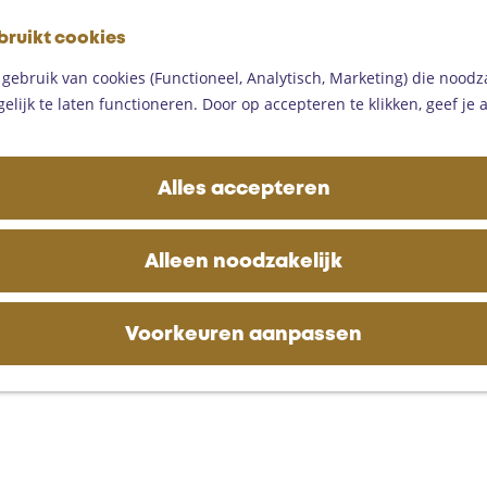
G
bruikt cookies
a
M
n
ebruik van cookies (Functioneel, Analytisch, Marketing) die noodza
e
a
lijk te laten functioneren. Door op accepteren te klikken, geef je
n
a
u
r
d
Alles accepteren
e
h
o
Alleen noodzakelijk
m
e
p
Voorkeuren aanpassen
a
g
e