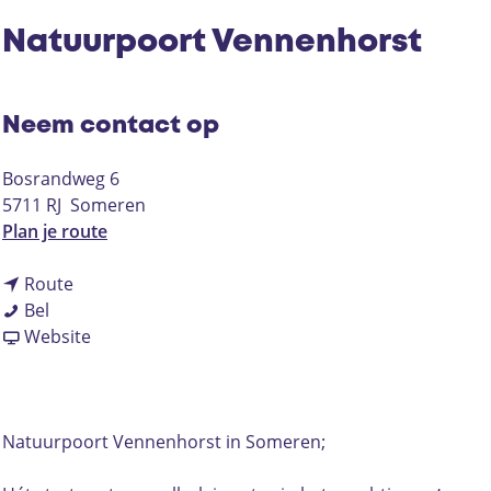
Natuurpoort Vennenhorst
Neem contact op
Bosrandweg 6
5711 RJ
Someren
n
Plan je route
a
n
a
Route
N
a
r
Bel
a
a
v
N
Website
t
r
a
a
u
N
n
t
u
a
N
u
r
t
a
u
Natuurpoort Vennenhorst in Someren;
p
u
t
r