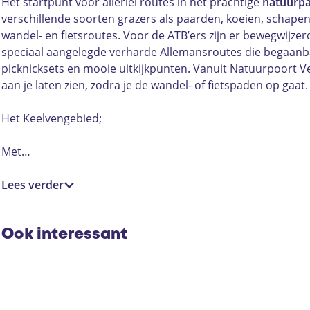
o
u
u
p
Hét startpunt voor allerlei routes in het prachtige
natuurpa
o
r
u
o
verschillende soorten grazers als paarden, koeien, schape
r
p
r
o
wandel- en fietsroutes. Voor de ATB’ers zijn er bewegwijzer
t
o
p
r
speciaal aangelegde verharde Allemansroutes die begaanba
V
o
o
t
picknicksets en mooie uitkijkpunten. Vanuit Natuurpoort 
e
r
o
V
aan je laten zien, zodra je de wandel- of fietspaden op gaat.
n
t
r
e
n
V
t
n
Het Keelvengebied;
e
e
V
n
n
n
e
e
Met…
h
n
n
n
o
e
n
h
Lees verder
r
n
e
o
s
h
n
r
t
o
h
s
Ook interessant
r
o
t
s
r
t
s
t