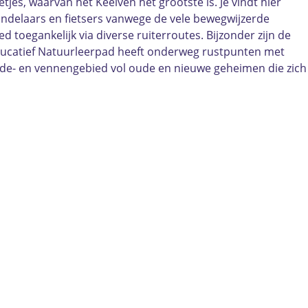
jes, waarvan het Keelven het grootste is. Je vindt hier
andelaars en fietsers vanwege de vele bewegwijzerde
 toegankelijk via diverse ruiterroutes. Bijzonder zijn de
educatief Natuurleerpad heeft onderweg rustpunten met
ide- en vennengebied vol oude en nieuwe geheimen die zich