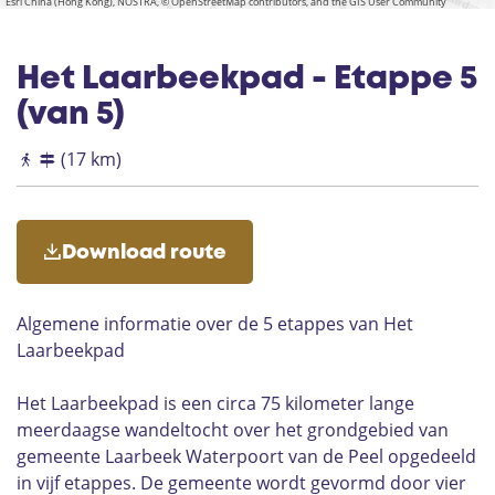
u
Esri China (Hong Kong), NOSTRA, © OpenStreetMap contributors, and the GIS User Community
m
r
r
l
e
m
s
l
i
t
t
u
n
d
t
d
n
s
e
e
Het Laarbeekpad - Etappe 5
a
t
r
n
k
(van 5)
H
L
a
e
a
n
(17 km)
i
n
a
l
d
a
i
l
g
Download route
B
l
o
Algemene informatie over de 5 etappes van Het
e
d
Laarbeekpad
Het Laarbeekpad is een circa 75 kilometer lange
meerdaagse wandeltocht over het grondgebied van
gemeente Laarbeek Waterpoort van de Peel opgedeeld
in vijf etappes. De gemeente wordt gevormd door vier