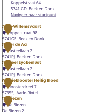
Koppelstraat 64
5741 GD
Beek en Donk
Navigeer naar startpunt
Zuid-Willemsvaart
1
Koppelstraat 98
5741GE
Beek en Donk
Z
Rivier de Aa
2
u
Kasteellaan 2
i
5741PJ
Beek en Donk
d
R
Kasteel Eyckenlust
3
-
i
Kasteellaan 2
W
v
5741PJ
Beek en Donk
i
i
K
Missieklooster Heilig Bloed
4
l
e
a
Kloosterdreef 7
l
r
s
5735SJ
Aarle-Rixtel
e
d
t
M
De Biezen
5
m
e
e
i
De Biezen
s
A
e
s
De Biezen 2