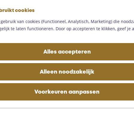
G
bruikt cookies
a
M
n
ebruik van cookies (Functioneel, Analytisch, Marketing) die noodza
e
a
lijk te laten functioneren. Door op accepteren te klikken, geef je
n
a
u
r
d
Alles accepteren
e
h
o
Alleen noodzakelijk
m
e
p
Voorkeuren aanpassen
a
g
e