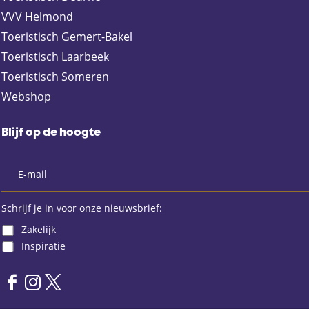
VVV Helmond
Toeristisch Gemert-Bakel
Toeristisch Laarbeek
Toeristisch Someren
Webshop
Blijf op de hoogte
Schrijf je in voor onze nieuwsbrief:
Zakelijk
Inspiratie
F
I
X
a
n
L