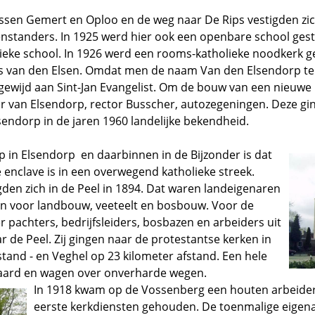
ussen Gemert en Oploo en de weg naar De Rips vestigden zic
nstanders. In 1925 werd hier ook een openbare school gesti
eke school. In 1926 werd een rooms-katholieke noodkerk g
 van den Elsen. Omdat men de naam Van den Elsendorp te
ewijd aan Sint-Jan Evangelist. Om de bouw van een nieuwe k
 van Elsendorp, rector Busscher, autozegeningen. Deze g
sendorp in de jaren 1960 landelijke bekendheid.
p in Elsendorp en daarbinnen in de Bijzonder is dat
enclave is in een overwegend katholieke streek.
den zich in de Peel in 1894. Dat waren landeigenaren
en voor landbouw, veeteelt en bosbouw. Voor de
 pachters, bedrijfsleiders, bosbazen en arbeiders uit
ar de Peel. Zij gingen naar de protestantse kerken in
tand - en Veghel op 23 kilometer afstand. Een hele
paard en wagen over onverharde wegen.
In 1918 kwam op de Vossenberg een houten arbeidersh
eerste kerkdiensten gehouden. De toenmalige eigen