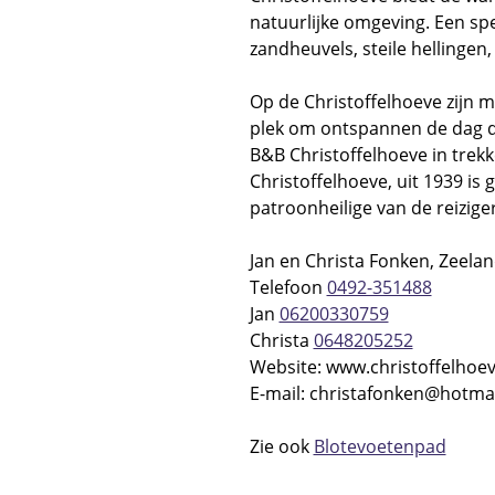
natuurlijke omgeving. Een spe
zandheuvels, steile hellingen
Op de Christoffelhoeve zijn m
plek om ontspannen de dag d
B&B Christoffelhoeve in trekk
Christoffelhoeve, uit 1939 is 
patroonheilige van de reizig
Jan en Christa Fonken, Zeelan
Telefoon
0492-351488
Jan
06200330759
Christa
0648205252
Website: www.christoffelhoe
E-mail: christafonken@hotma
Zie ook
Blotevoetenpad