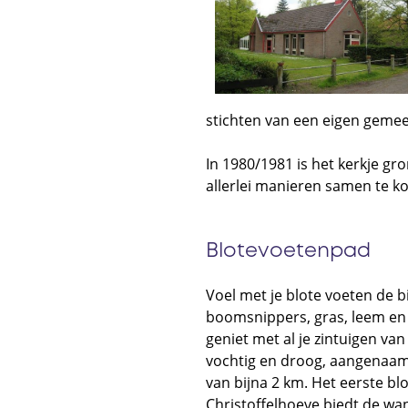
stichten van een eigen gemeen
In 1980/1981 is het kerkje gr
allerlei manieren samen te k
Blotevoetenpad
Voel met je blote voeten de b
boomsnippers, gras, leem en
geniet met al je zintuigen va
vochtig en droog, aangenaam
van bijna 2 km. Het eerste bl
Christoffelhoeve biedt de wan