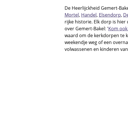
De Heerlijckheid Gemert-Bake
Mortel
,
Handel
,
Elsendorp
,
De
rijke historie. Elk dorp is hie
over Gemert-Bakel: '
Kom ook 
waard om de kerkdorpen te ko
weekendje weg of een overnac
volwassenen en kinderen van a