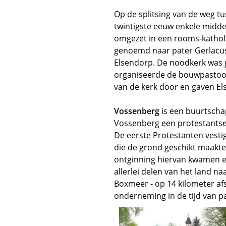
Op de splitsing van de weg t
twintigste eeuw enkele midde
omgezet in een rooms-katholi
genoemd naar pater Gerlacus
Elsendorp. De noodkerk was g
organiseerde de bouwpastoor
van de kerk door en gaven El
Vossenberg
is een buurtscha
Vossenberg een protestantse 
De eerste Protestanten vestig
die de grond geschikt maakt
ontginning hiervan kwamen er
allerlei delen van het land na
Boxmeer - op 14 kilometer afs
onderneming in de tijd van 