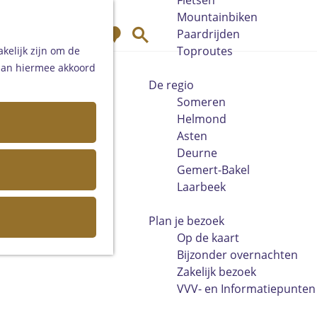
Fietsen
Mountainbiken
K
Z
Paardrijden
a
o
Toproutes
kelijk zijn om de
a
e
 aan hiermee akkoord
r
k
De regio
t
e
Someren
n
Helmond
Asten
Deurne
Gemert-Bakel
Laarbeek
Plan je bezoek
Op de kaart
Bijzonder overnachten
Zakelijk bezoek
VVV- en Informatiepunten