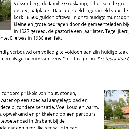
Vossenberg, de familie Groskamp, schonken de grond
de begraafplaats. Daarop is geld ingezameld voor d
kerk - 6.500 gulden oftewel in onze huidige muntsoort 
kleine en grote bedragen door de gemeenteleden bi
in 1927 gereed, de pastorie een jaar later. Tegelijkert
te. Die was in 1936 een feit.
ondig verbouwd om volledig te voldoen aan zijn huidige taa
omen als gemeente van Jezus Christus. (bron:
Protestantse
ijzondere prikkels van hout, stenen,
 water op een speciaal aangelegd pad en
n deze bijzondere sensatie. Voel koud en warm,
, opwekkend en prikkelend op een parcours
otevoetenpad in Brabant bij de
delaar een heerlijke sensatie in een