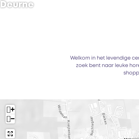
Deurne
Welkom in het levendige ce
zoek bent naar leuke ho
shoppe
+
−