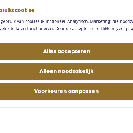
G
bruikt cookies
a
M
n
ebruik van cookies (Functioneel, Analytisch, Marketing) die noodza
e
a
lijk te laten functioneren. Door op accepteren te klikken, geef je
n
a
u
r
d
Alles accepteren
e
h
o
Alleen noodzakelijk
m
e
p
Voorkeuren aanpassen
a
g
e