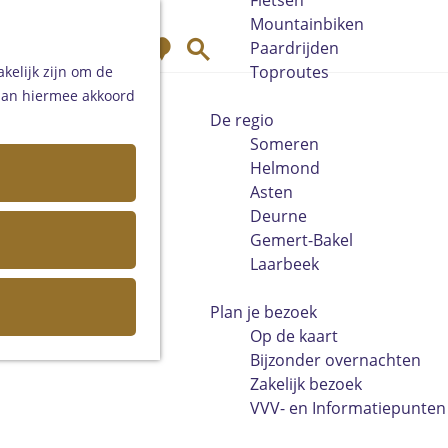
Fietsen
Mountainbiken
K
Z
Paardrijden
a
o
Toproutes
kelijk zijn om de
a
e
 aan hiermee akkoord
r
k
De regio
t
e
Someren
n
Helmond
Asten
Deurne
Gemert-Bakel
Laarbeek
Plan je bezoek
Op de kaart
Bijzonder overnachten
Zakelijk bezoek
VVV- en Informatiepunten