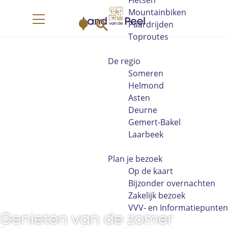
Fietsen
G
Mountainbiken
K
Z
a
Paardrijden
M
a
o
n
Toproutes
e
a
e
a
n
r
k
a
De regio
u
t
e
r
Someren
n
d
Helmond
e
Asten
h
Deurne
o
Gemert-Bakel
m
Laarbeek
e
p
Plan je bezoek
a
Op de kaart
g
Bijzonder overnachten
e
Zakelijk bezoek
VVV- en Informatiepunten
Genieten van de zomer