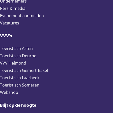
Ondernemers
n
n
n
n
Pers & media
a
a
a
a
Evenement aanmelden
o
o
o
o
Vacatures
p
p
p
p
F
X
e
W
a
-
h
VVV's
c
m
a
e
a
t
Toeristisch Asten
b
i
s
Toeristisch Deurne
o
l
A
VVV Helmond
o
p
Toeristisch Gemert-Bakel
k
p
Toeristisch Laarbeek
Toeristisch Someren
Webshop
Blijf op de hoogte